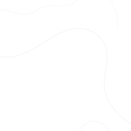
Hakkımızda
Hizmetler
İfraz-Tevhid
Aplikasyon
3B Sayısal Yapı Modeli
Yapı Aplikasyon Projesi
Halihazır Harita Üretimi
İmar Barışı
Aplikasyon