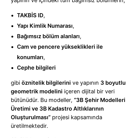
yapının ve içindeki tüm bağımsız bölümlerin;
TAKBİS ID
,
Yapı Kimlik Numarası
,
Bağımsız bölüm alanları
,
Cam ve pencere yükseklikleri ile
konumları
,
Cephe bilgileri
gibi
öznitelik bilgilerini
ve yapının
3 boyutlu
geometrik modelini
içeren dijital bir veri
bütünüdür. Bu modeller,
“3B Şehir Modelleri
Üretimi ve 3B Kadastro Altlıklarının
Oluşturulması”
projesi kapsamında
üretilmektedir.