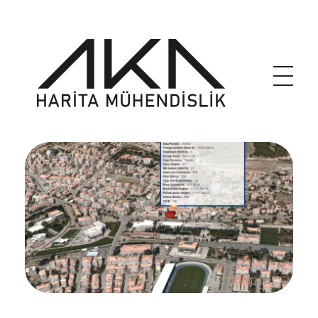
akaharita.com
İnegöl Harita Mühendisi