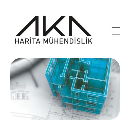
akaharita.com
İnegöl Harita Mühendisi