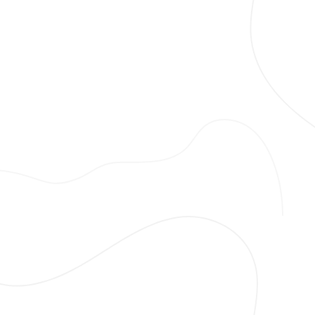
akaharita.com
İnegöl Harita Mühendisi
info@akaharita.com
0540 234 1516
Sayfalar
Hakkımızda
Hizmetler
İfraz-Tevhid
Aplikasyon
3B Sayısal Yapı Modeli
Yapı Aplikasyon Projesi