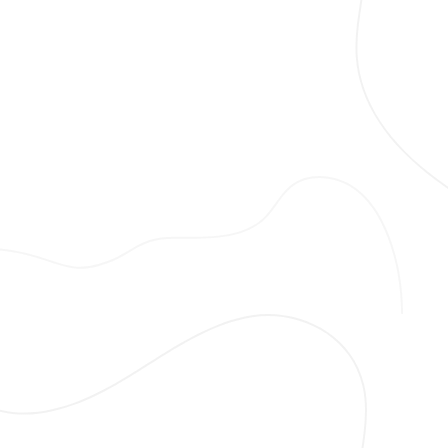
Halihazır Harita Üretimi
İmar Barışı
Aplikasyon
3B Sayısal Yapı Modeli
HUS-TUS
Röperli Kroki