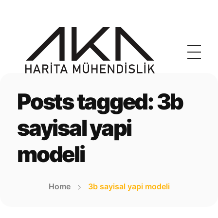
akaharita.com
İnegöl Harita Mühendisi
Posts tagged: 3b
sayisal yapi
modeli
Home
3b sayisal yapi modeli