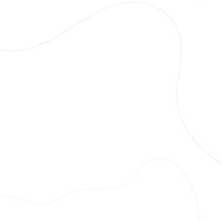
İfraz-Tevhid
Aplikasyon
3B Sayısal Yapı Modeli
Yapı Aplikasyon Projesi
Halihazır Harita Üretimi
İmar Barışı
Aplikasyon
3B Sayısal Yapı Modeli
HUS-TUS