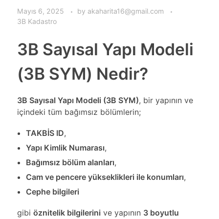
Mayıs 6, 2025
by
akaharita16@gmail.com
3B Kadastro
3B Sayısal Yapı Modeli
(3B SYM) Nedir?
3B Sayısal Yapı Modeli (3B SYM)
, bir yapının ve
içindeki tüm bağımsız bölümlerin;
TAKBİS ID
,
Yapı Kimlik Numarası
,
Bağımsız bölüm alanları
,
Cam ve pencere yükseklikleri ile konumları
,
Cephe bilgileri
gibi
öznitelik bilgilerini
ve yapının
3 boyutlu