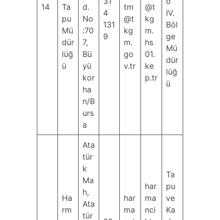
31
o
14
Ta
d.
tm
@t
4
IV.
pu
No
@t
kg
131
Böl
Mü
:70
kg
m.
9
ge
dür
7,
m.
hs
Mü
lüğ
Bü
go
01.
dür
ü
yü
v.tr
ke
lüğ
kor
p.tr
ü
ha
n/B
urs
a
Ata
tür
k
Ta
Ma
har
pu
h,
Ha
har
ma
ve
Ata
rm
ma
nci
Ka
tür