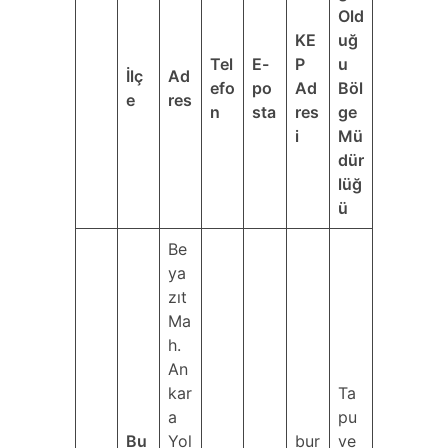
Old
KE
uğ
Tel
E-
P
u
İlç
Ad
efo
po
Ad
Böl
e
res
n
sta
res
ge
i
Mü
dür
lüğ
ü
Be
ya
zıt
Ma
h.
An
kar
Ta
a
pu
Bu
Yol
bur
ve