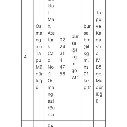
kla
l
Ta
Ma
pu
Os
h.
bur
ve
ma
Ata
sa
Ka
bur
ng
tür
02
bm
da
sa
azi
k
24
@t
str
@t
Ta
Ca
31
kg
o
4
kg
pu
d.
4
m.
IV.
m.
Mü
No
47
hs
Böl
go
dür
:1,
56
01.
ge
v.tr
lüğ
Os
ke
Mü
ü
ma
p.tr
dür
ng
lüğ
azi
ü
/Bu
rsa
Be