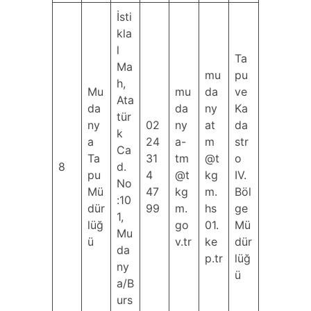
İsti
kla
l
Ta
Ma
mu
pu
h,
Mu
mu
da
ve
Ata
da
da
ny
Ka
tür
ny
02
ny
at
da
k
a
24
a-
m
str
Ca
Ta
31
tm
@t
o
8
d.
pu
4
@t
kg
IV.
No
Mü
47
kg
m.
Böl
:10
dür
99
m.
hs
ge
1,
lüğ
go
01.
Mü
Mu
ü
v.tr
ke
dür
da
p.tr
lüğ
ny
ü
a/B
urs