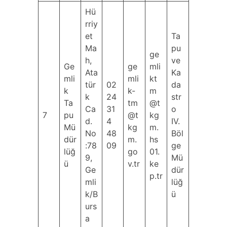
Hü
rriy
et
Ta
Ma
pu
ge
h,
ve
Ge
ge
mli
Ata
Ka
mli
mli
kt
tür
02
da
k
k-
m
k
24
str
Ta
tm
@t
Ca
31
o
7
pu
@t
kg
d.
4
IV.
Mü
kg
m.
No
48
Böl
dür
m.
hs
:78
09
ge
lüğ
go
01.
9,
Mü
ü
v.tr
ke
Ge
dür
p.tr
mli
lüğ
k/B
ü
urs
a