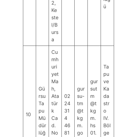
2,
ü
Ke
ste
l/B
urs
a
Cu
mh
uri
Ta
yet
pu
Ma
gur
ve
Gü
h,
gur
sut
Ka
rsu
Ata
02
su-
m
da
Ta
tür
24
tm
@t
str
pu
k
31
@t
kg
o
10
Mü
Ca
4
kg
m.
IV.
dür
d.
46
m.
hs
Böl
lüğ
No
81
go
01.
ge