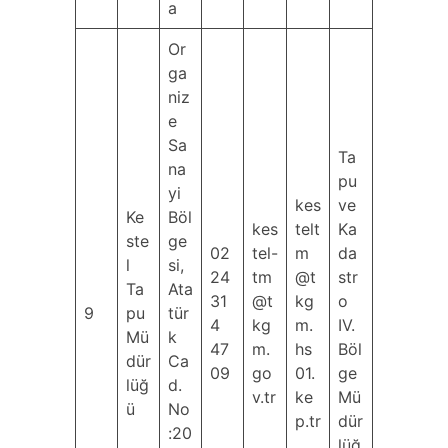
a
Or
ga
niz
e
Sa
Ta
na
pu
yi
kes
ve
Ke
Böl
kes
telt
Ka
ste
ge
02
tel-
m
da
l
si,
24
tm
@t
str
Ta
Ata
31
@t
kg
o
9
pu
tür
4
kg
m.
IV.
Mü
k
47
m.
hs
Böl
dür
Ca
09
go
01.
ge
lüğ
d.
v.tr
ke
Mü
ü
No
p.tr
dür
:20
lüğ