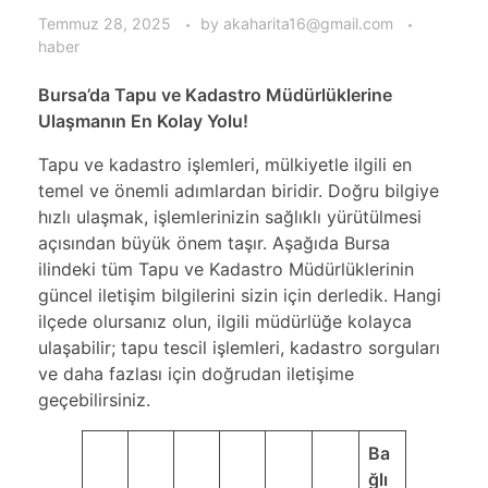
Temmuz 28, 2025
by
akaharita16@gmail.com
haber
Bursa’da Tapu ve Kadastro Müdürlüklerine
Ulaşmanın En Kolay Yolu!
Tapu ve kadastro işlemleri, mülkiyetle ilgili en
temel ve önemli adımlardan biridir. Doğru bilgiye
hızlı ulaşmak, işlemlerinizin sağlıklı yürütülmesi
açısından büyük önem taşır. Aşağıda Bursa
ilindeki tüm Tapu ve Kadastro Müdürlüklerinin
güncel iletişim bilgilerini sizin için derledik. Hangi
ilçede olursanız olun, ilgili müdürlüğe kolayca
ulaşabilir; tapu tescil işlemleri, kadastro sorguları
ve daha fazlası için doğrudan iletişime
geçebilirsiniz.
Ba
ğlı