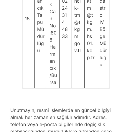
an
02
nci
kt
da
k
cık
24
k-
m
str
Ca
Ta
31
tm
@t
o
15
d.
pu
4
@t
kg
IV.
No
Mü
48
kg
m.
Böl
:80
dür
33
m.
hs
ge
8,
lüğ
go
01.
Mü
Ha
ü
v.tr
ke
dür
rm
p.tr
lüğ
an
ü
cık
/Bu
rsa
Unutmayın, resmi işlemlerde en güncel bilgiyi
almak her zaman en sağlıklı adımdır. Adres,
telefon veya e-posta bilgilerinde değişiklik
olabileceğinden, müdürlüklere gitmeden önce