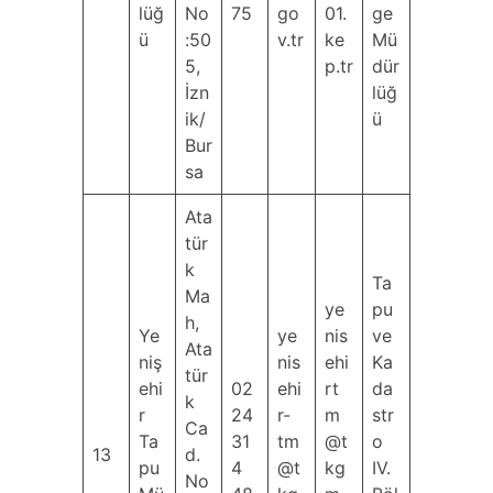
lüğ
No
75
go
01.
ge
ü
:50
v.tr
ke
Mü
5,
p.tr
dür
İzn
lüğ
ik/
ü
Bur
sa
Ata
tür
k
Ta
Ma
ye
pu
h,
Ye
ye
nis
ve
Ata
niş
nis
ehi
Ka
tür
ehi
02
ehi
rt
da
k
r
24
r-
m
str
Ca
Ta
31
tm
@t
o
13
d.
pu
4
@t
kg
IV.
No