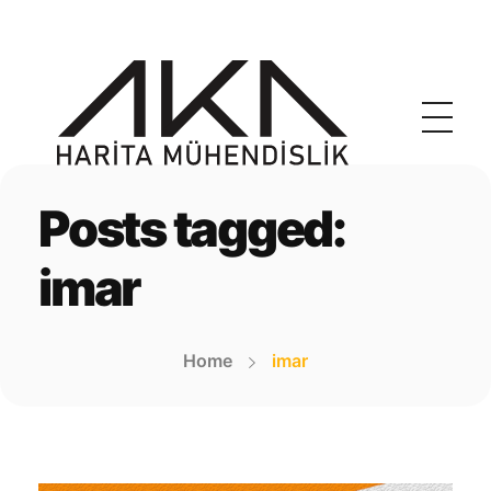
akaharita.com
İnegöl Harita Mühendisi
Posts tagged:
imar
Home
imar