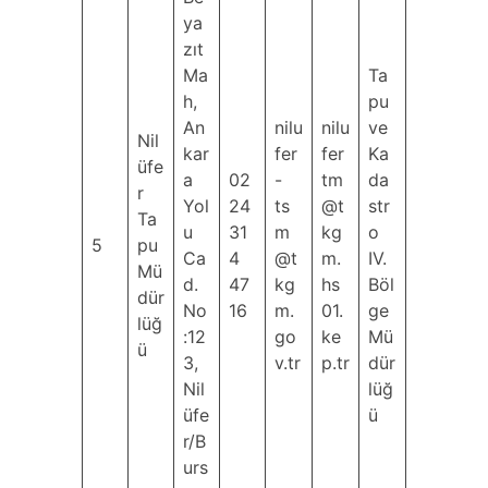
ya
zıt
Ma
Ta
h,
pu
An
nilu
nilu
ve
Nil
kar
fer
fer
Ka
üfe
a
02
-
tm
da
r
Yol
24
ts
@t
str
Ta
u
31
m
kg
o
5
pu
Ca
4
@t
m.
IV.
Mü
d.
47
kg
hs
Böl
dür
No
16
m.
01.
ge
lüğ
:12
go
ke
Mü
ü
3,
v.tr
p.tr
dür
Nil
lüğ
üfe
ü
r/B
urs