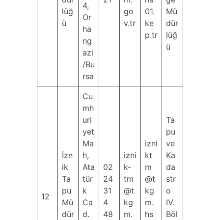
4,
lüğ
go
01.
Mü
Or
ü
v.tr
ke
dür
ha
p.tr
lüğ
ng
ü
azi
/Bu
rsa
Cu
mh
uri
Ta
yet
pu
Ma
izni
ve
İzn
h,
izni
kt
Ka
ik
Ata
02
k-
m
da
Ta
tür
24
tm
@t
str
pu
k
31
@t
kg
o
12
Mü
Ca
4
kg
m.
IV.
dür
d.
48
m.
hs
Böl