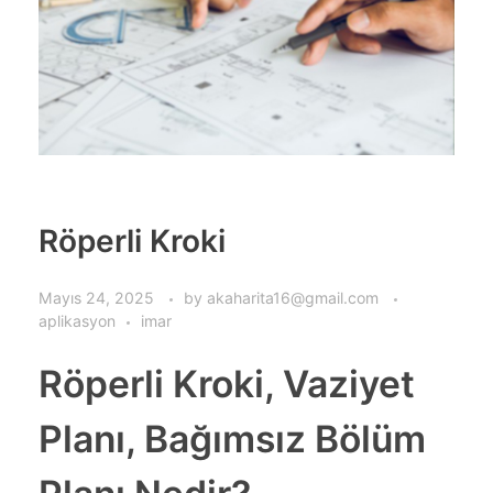
Röperli Kroki
Mayıs 24, 2025
by
akaharita16@gmail.com
aplikasyon
imar
Röperli Kroki, Vaziyet
Planı, Bağımsız Bölüm