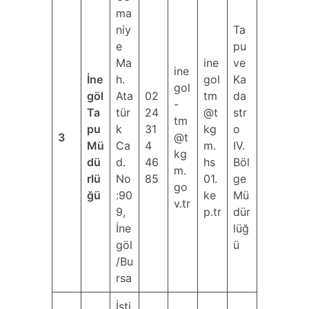
ma
niy
Ta
e
pu
Ma
ine
ve
ine
İne
h.
gol
Ka
gol
göl
Ata
02
tm
da
-
Ta
tür
24
@t
str
tm
pu
k
31
kg
o
3
@t
Mü
Ca
4
m.
IV.
kg
dü
d.
46
hs
Böl
m.
rlü
No
85
01.
ge
go
ğü
:90
ke
Mü
v.tr
9,
p.tr
dür
İne
lüğ
göl
ü
/Bu
rsa
İsti