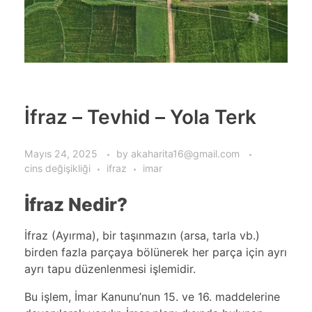
İfraz – Tevhid – Yola Terk
Mayıs 24, 2025
by
akaharita16@gmail.com
cins değişikliği
ifraz
imar
İfraz Nedir?
İfraz (Ayırma), bir taşınmazın (arsa, tarla vb.)
birden fazla parçaya bölünerek her parça için ayrı
ayrı tapu düzenlenmesi işlemidir.
Bu işlem, İmar Kanunu’nun 15. ve 16. maddelerine