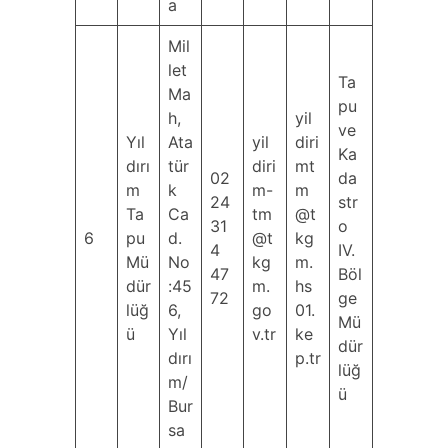
a
Mil
let
Ta
Ma
pu
h,
yil
ve
Yıl
Ata
yil
diri
Ka
dırı
tür
diri
mt
02
da
m
k
m-
m
24
str
Ta
Ca
tm
@t
31
o
6
pu
d.
@t
kg
4
IV.
Mü
No
kg
m.
47
Böl
dür
:45
m.
hs
72
ge
lüğ
6,
go
01.
Mü
ü
Yıl
v.tr
ke
dür
dırı
p.tr
lüğ
m/
ü
Bur
sa