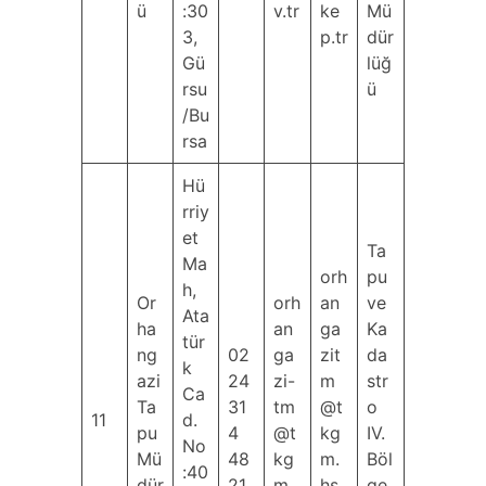
ü
:30
v.tr
ke
Mü
3,
p.tr
dür
Gü
lüğ
rsu
ü
/Bu
rsa
Hü
rriy
et
Ta
Ma
orh
pu
h,
Or
orh
an
ve
Ata
ha
an
ga
Ka
tür
ng
02
ga
zit
da
k
azi
24
zi-
m
str
Ca
Ta
31
tm
@t
o
11
d.
pu
4
@t
kg
IV.
No
Mü
48
kg
m.
Böl
:40
dür
21
m.
hs
ge