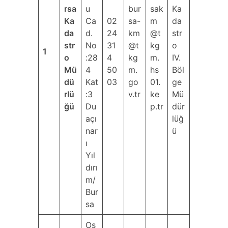
rsa
u
bur
sak
Ka
Ka
Ca
02
sa-
m
da
da
d.
24
km
@t
str
str
No
31
@t
kg
o
1
o
:28
4
kg
m.
IV.
Mü
4
50
m.
hs
Böl
dü
Kat
03
go
01.
ge
rlü
:3
v.tr
ke
Mü
ğü
Du
p.tr
dür
açı
lüğ
nar
ü
ı
Yıl
dırı
m/
Bur
sa
Os