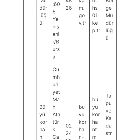
Mü
48
kg
m.
Böl
:60
dür
26
m.
hs
ge
6,
lüğ
go
01.
Mü
Ye
ü
v.tr
ke
dür
niş
p.tr
lüğ
ehi
ü
r/B
urs
a
Cu
mh
uri
yet
Ta
Ma
bu
pu
Bü
h,
bu
yu
ve
yü
Ata
yu
kor
Ka
kor
tür
kor
ha
02
da
ha
k
ha
nt
24
str
n
Ca
n-
m