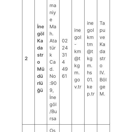
ma
niy
e
ine
Ta
İne
Ma
ine
gol
pu
göl
h.
gol
km
ve
Ka
Ata
02
-
tm
Ka
da
tür
24
km
@t
da
str
k
31
2
@t
kg
str
o
Ca
4
kg
m.
o
Mü
d.
49
m.
hs
IV.
dü
No
61
go
01.
Böl
rlü
:90
v.tr
ke
ge
ğü
9,
p.tr
M.
İne
göl
/Bu
rsa
Os