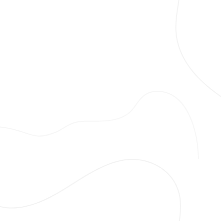
Halihazır Harita Üretimi
İmar Barışı
Aplikasyon
3B Sayısal Yapı Modeli
HUS-TUS
Röperli Kroki