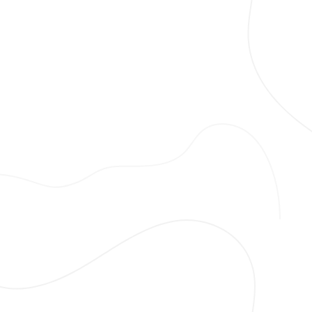
akaharita.com
İnegöl Harita Mühendisi
info@akaharita.com
0540 234 1516
Sayfalar
Hakkımızda
Hizmetler
İfraz-Tevhid
Aplikasyon
3B Sayısal Yapı Modeli
Yapı Aplikasyon Projesi